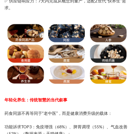
✅ ​供应链响应力​：7天内完成从概念到量产，适配Z世代“快养生”需
求。
​年轻化养生：传统智慧的当代叙事​
药食同源不再等同于“老中医”，而是健康消费升级的载体：
​功能诉求TOP3​：免疫增强（68%）、脾胃调理（55%）、气血改善
（52%）（数据来源：天猫健康）；