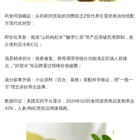
药食同源崛起：从药柜到货架的消费跃迁​Z世代养生需求推动传统配
方现代化转型：
​即饮化革新​：瓶装“山药枸杞水”“酸枣仁茶”等产品突破煎煮限制，抢
占便利店冷柜C位；
​场景精准切分​：熬夜修复、脾胃调理等细分功能满足职场人群痛
点，“好望水”等品牌通过情绪价值破圈；
​成分叙事升级​：小众原料（百合、葛根）搭配科学验证，用“一瓶一
方”理念讲好养生故事。
数据印证：美团买药平台显示，2024年Q1药食同源类商品复购率达
42%，人参/枸杞类饮品增速领跑。