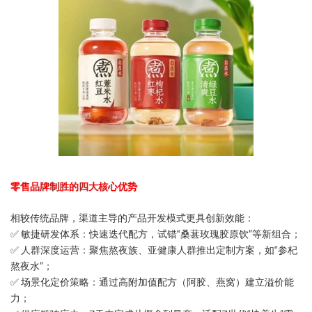
零售品牌制胜的四大核心优势​
相较传统品牌，渠道主导的产品开发模式更具创新效能：
✅ ​敏捷研发体系​：快速迭代配方，试错“桑葚玫瑰胶原饮”等新组合；
✅ ​人群深度运营​：聚焦熬夜族、亚健康人群推出定制方案，如“参杞
熬夜水”；
✅ ​场景化定价策略​：通过高附加值配方（阿胶、燕窝）建立溢价能
力；