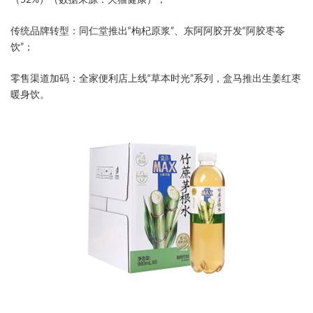
​传统品牌转型​：同仁堂推出“枸杞原浆”、东阿阿胶开发“阿胶枣苓
饮”；
​零售渠道加码​：全家便利店上线“草本时光”系列，盒马推出生姜红枣
暖身饮。