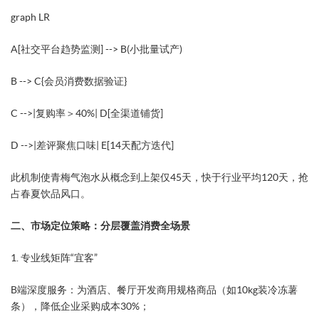
graph LR
A[社交平台趋势监测] --> B(小批量试产)
B --> C{会员消费数据验证}
C -->|复购率＞40%| D[全渠道铺货]
D -->|差评聚焦口味| E[14天配方迭代]
此机制使青梅气泡水从概念到上架仅45天，快于行业平均120天，抢
占春夏饮品风口。
二、市场定位策略：分层覆盖消费全场景
​1. 专业线矩阵“宜客”​​
​B端深度服务​：为酒店、餐厅开发商用规格商品（如10kg装冷冻薯
条），降低企业采购成本30%；