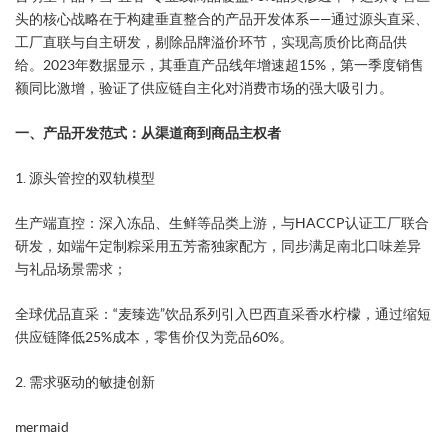
头的核心战略在于构建垂直整合的产品开发体系——通过源头直采、
工厂直联与自主研发，剔除品牌溢价环节，实现高质价比商品供
给。2023年数据显示，其垂直产品线年增速超15%，第一季度销售
额同比激增，验证了供应链自主化对消费市场的强大吸引力。
一、产品开发范式：从渠道商到商品主权者
​1. 源头管控的双轨模型​
​生产端直控​：深入冻品、生鲜等品类上游，与HACCP认证工厂联合
研发，如端午定制粽采用五芳斋独家配方，同步满足南北口味差异
与礼品场景需求；
​全球优品直采​：“麦臻选”饮品系列引入巴西直采香水柠檬，通过缩短
供应链降低25%成本，零售价仅为竞品60%。
​2. 需求驱动的敏捷创新​
mermaid