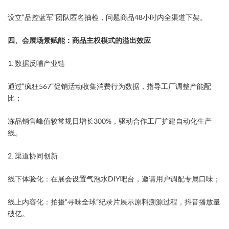
设立“品控蓝军”团队匿名抽检，问题商品48小时内全渠道下架。
四、会展场景赋能：商品主权模式的溢出效应
​1. 数据反哺产业链​
通过“疯狂567”促销活动收集消费行为数据，指导工厂调整产能配
比；
冻品销售峰值较常规日增长300%，驱动合作工厂扩建自动化生产
线。
​2. 渠道协同创新​
​线下体验化​：在展会设置气泡水DIY吧台，邀请用户调配专属口味；
​线上内容化​：拍摄“寻味全球”纪录片展示原料溯源过程，抖音播放量
破亿。