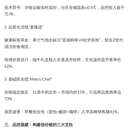
​技术背书​：冷链运输实时温控，分区存储温差≤0.5℃，品控投入超千
万/年。
​2. 品质生活线“麦臻选”​​
​健康标签革命​：果汁气泡水标注“直接鲜榨+0化学添加”，契合Z世代
清洁饮食潮流；
​情感价值设计​：端午礼盒植入非遗龙舟纹样，文化溢价提升客单价
52%。
​3. 基础民生线“Metro Chef”​​
​价格锚定效应​：1L装牛奶定价＜市场均价15%，引流商品复购率达
73%；
​场景渗透​：早餐组合包（面包+酸奶+咖啡）占早高峰销售额41%。
三、品控基建：构建信任链的三大支柱