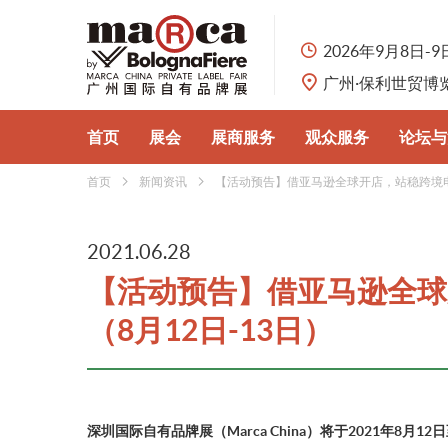
2026年9月8日-9
广州·保利世贸博
首页
展会
展商服务
观众服务
论坛与
首页
新闻资讯
【活动预告】借亚马逊全球开店，站稳跨境电商
展会概况
参展申请
观众预登记
行业论
认识自有品牌
展品分类
为何参观
自有品
2021.06.28
【活动预告】借亚马逊全球
主办单位
为何参展
展馆与交通
（8月12日-13日）
合作伙伴
商旅服务
深圳国际自有品牌展（Marca China）将于2021年8