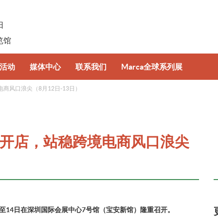
日
览馆
活动
媒体中心
联系我们
Marca全球系列展
风口浪尖（8月12日-13日）
坛
新闻资讯
意大利博洛尼亚国际自有品牌展
牌趋势特展
照片及视频集锦
波兰国际自有品牌展
开店，站稳跨境电商风口浪尖
下载中心
月12日至14日在深圳国际会展中心7号馆（宝安新馆）隆重召开。