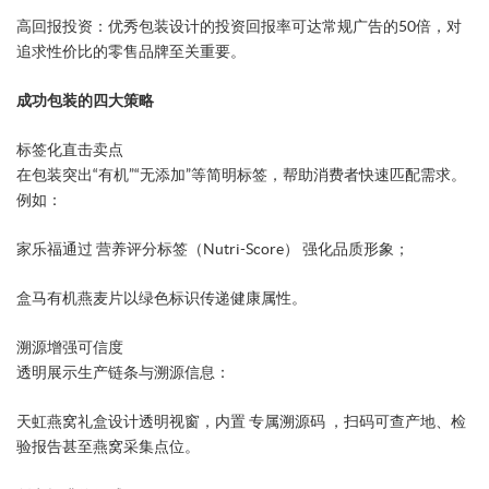
​高回报投资​：优秀包装设计的投资回报率可达常规广告的50倍，对
追求性价比的零售品牌至关重要。
成功包装的四大策略​
​标签化直击卖点​
在包装突出“有机”“无添加”等简明标签，帮助消费者快速匹配需求。
例如：
家乐福通过 ​营养评分标签（Nutri-Score）​​ 强化品质形象；
盒马有机燕麦片以绿色标识传递健康属性。
​溯源增强可信度​
透明展示生产链条与溯源信息：
天虹燕窝礼盒设计透明视窗，内置 ​专属溯源码​ ，扫码可查产地、检
验报告甚至燕窝采集点位。