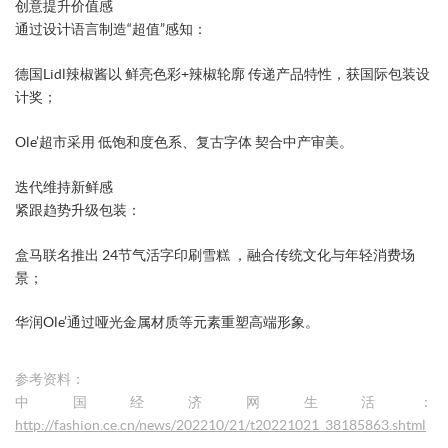
​创意提升价值感​
通过设计语言制造“超值”感知：
德国Lidl辣椒酱以 ​鲜亮色彩+辣椒轮廓​ 传递产品特性，获国际包装设
计奖；
Ole’超市采用 ​低饱和度色系、复古字体​ 契合中产审美。
​迭代维持新鲜感​
紧跟趋势升级包装：
盒马联名推出 ​24节气活字印刷雪糕​ ，融合传统文化与年轻消费场
景；
华润Ole’通过哑光金属材质等元素重塑高端形象。
参考资料：
中国经济网生活：
http://fashion.ce.cn/news/202210/21/t20221021_38185863.shtml