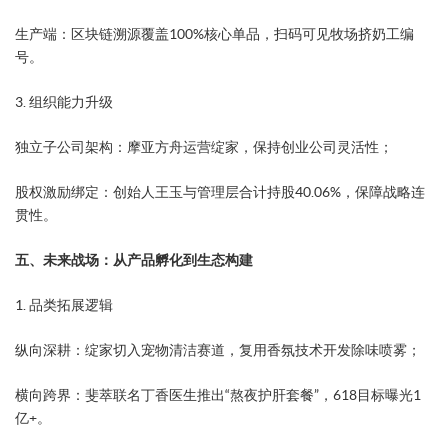
​生产端​：区块链溯源覆盖100%核心单品，扫码可见牧场挤奶工编
号。
​3. 组织能力升级​
​独立子公司架构​：摩亚方舟运营绽家，保持创业公司灵活性；
​股权激励绑定​：创始人王玉与管理层合计持股40.06%，保障战略连
贯性。
五、未来战场：从产品孵化到生态构建
​1. 品类拓展逻辑​
​纵向深耕​：绽家切入宠物清洁赛道，复用香氛技术开发除味喷雾；
​横向跨界​：斐萃联名丁香医生推出“熬夜护肝套餐”，618目标曝光1
亿+。