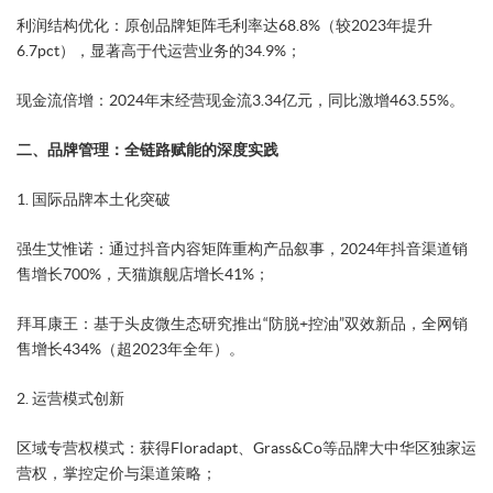
​利润结构优化​：原创品牌矩阵毛利率达68.8%（较2023年提升
6.7pct），显著高于代运营业务的34.9%；
​现金流倍增​：2024年末经营现金流3.34亿元，同比激增463.55%。
二、品牌管理：全链路赋能的深度实践
​1. 国际品牌本土化突破​
​强生艾惟诺​：通过抖音内容矩阵重构产品叙事，2024年抖音渠道销
售增长700%，天猫旗舰店增长41%；
​拜耳康王​：基于头皮微生态研究推出“防脱+控油”双效新品，全网销
售增长434%（超2023年全年）。
​2. 运营模式创新​
​区域专营权模式​：获得Floradapt、Grass&Co等品牌大中华区独家运
营权，掌控定价与渠道策略；