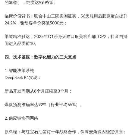
的30倍），纯度达99.99%；
​临床价值背书​：联合中山三院实测证实，56天服用后胶原蛋白提升
24.2%，驱动客单价突破5000元；
​渠道精准触达​：2025年Q1跻身天猫口服美容店铺TOP2，抖音自播
间进入品类前10。
四、技术基座：数字化能力的三大支点
​1. 智能决策系统​
DeepSeek R1实现：
新品开发周期从8个月压缩至3个月；
爆款预测准确率达92%（行业平均65%）。
​2. 供应链协同网络​
​原料端​：与红宝石油签订十年战略合作，保障麦角硫因稳定供应；