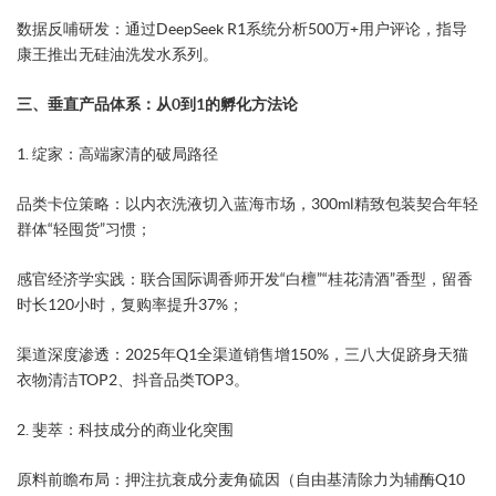
​数据反哺研发​：通过DeepSeek R1系统分析500万+用户评论，指导
康王推出无硅油洗发水系列。
三、垂直产品体系：从0到1的孵化方法论
​1. 绽家：高端家清的破局路径​
​品类卡位策略​：以内衣洗液切入蓝海市场，300ml精致包装契合年轻
群体“轻囤货”习惯；
​感官经济学实践​：联合国际调香师开发“白檀”“桂花清酒”香型，留香
时长120小时，复购率提升37%；
​渠道深度渗透​：2025年Q1全渠道销售增150%，三八大促跻身天猫
衣物清洁TOP2、抖音品类TOP3。
​2. 斐萃：科技成分的商业化突围​
​原料前瞻布局​：押注抗衰成分麦角硫因（自由基清除力为辅酶Q10