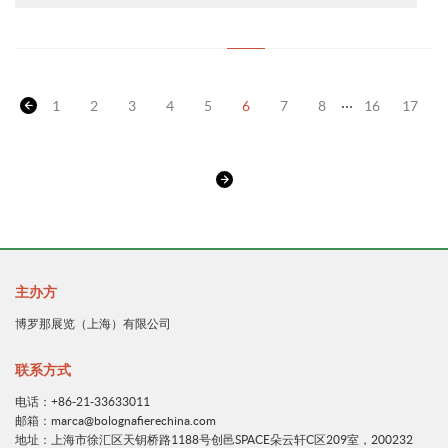
...
1
2
3
4
5
6
7
8
16
17
主办方
博罗那展览（上海）有限公司
联系方式
电话：+86-21-33633011
邮箱：marca@bolognafierechina.com
地址：上海市徐汇区天钥桥路1188号创邑SPACE朵云轩C区209室，200232