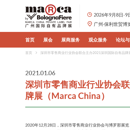
2026年9月8日-9
广州·保利世贸博
首页
展会
展商服务
观众服务
论坛与
首页
深圳市零售商业行业协会联合主办2021深圳国际自有品牌展（Ma
展会概况
参展申请
观众预登记
行业论
认识自有品牌
展品分类
为何参观
自有品
2021.01.06
深圳市零售商业行业协会联
主办单位
为何参展
展馆与交通
牌展（Marca China）
合作伙伴
商旅服务
2020年12月28日，深圳市零售商业行业协会与博罗那展