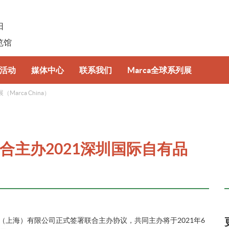
日
览馆
活动
媒体中心
联系我们
Marca全球系列展
rca China）
坛
新闻资讯
意大利博洛尼亚国际自有品牌展
牌趋势特展
照片及视频集锦
波兰国际自有品牌展
合主办2021深圳国际自有品
下载中心
览（上海）有限公司正式签署联合主办协议，共同主办将于2021年6