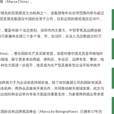
arca China）。
球领先的贸易展览主办机构之一。该集团每年在全球范围内举办超过
洛尼亚展览集团在中国的全资子公司，目前运营的展览项目近30个。
余家，覆盖40多个业态类别。深圳市内主要大、中型零售及品牌连锁
6万家遍布全国三十多个省、市、自治区，从业人员总数超过85万
China），整合国际生产及买家资源，深度对接中国尤其是华南地区
新领域，吸引更多来自商超、便利店、专业店、品牌专卖、餐饮、电
多样化方面进一步提升，使其成为生产型及服务型企业开拓华南市
始终致力于为企业创造持续价值。除了依托集团公司的国际资源及
知名机构、商协会及媒体开展合作，共同推动相关领域发展。此次与
观众组织和会议举办等各方面提供重要支持，为参展商和观众带来更
牌展及峰会（Marca by BolognaFiere）已拥有17年历