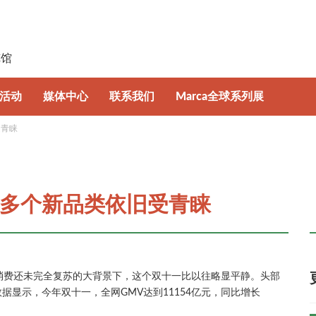
日
览馆
活动
媒体中心
联系我们
Marca全球系列展
受青睐
坛
新闻资讯
意大利博洛尼亚国际自有品牌展
牌趋势特展
照片及视频集锦
波兰国际自有品牌展
多个新品类依旧受青睐
下载中心
差，消费还未完全复苏的大背景下，这个双十一比以往略显平静。头部
显示，今年双十一，全网GMV达到11154亿元，同比增长