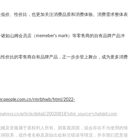
注低价、性价比，也更加关注消费品质和消费体验。消费需求整体表
山姆会员店（memeber's mark）等零售商的自有品牌产品冲
高性价比的零售商自有品牌产品，正一步步登上舞台，成为更多消费
per.people.com.cn/rmrbhwb/html/2022-
nalysys.cn/article/detail/20020818?utm_source=chatgpt.com
视频及音频属于原权利人所有。因客观原因，或会存在不当使用的情
取得联系，或作者名称及原始出处标注错误等情况，并非我们恶意侵