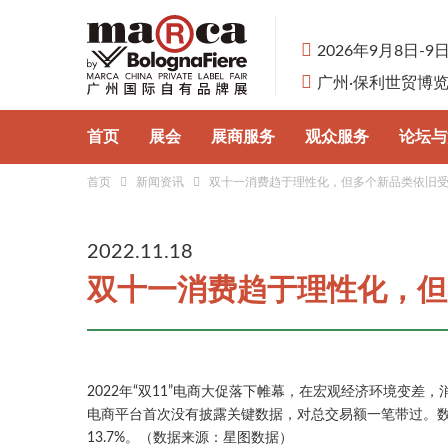
2026年9月8日-9
广州·保利世贸博
首页
展会
展商服务
观众服务
论坛与
首页
新闻资讯
双十一消费趋于理性化，但多个新品类依旧
展会概况
参展申请
观众预登记
行业论
认识自有品牌
展品分类
为何参观
自有品
2022.11.18
双十一消费趋于理性化，但
主办单位
为何参展
展馆与交通
合作伙伴
商旅服务
2022年“双11”电商大促落下帷幕，在宏观经济环境变
电商平台首次没有披露关键数据，对总交易额一笔带过。数据
13.7%。（数据来源：星图数据）