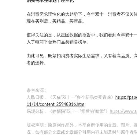
消费需求整体趋于理性化
在消费需求理性化的大趋势下，今年双十一消费者不仅关
现在买刚需，买精品、买新品。
值得关注的是，从星图数据的报告中，我们看到今年双十一诸如
入了电商平台热门品类销售榜单。
由此可见，既紧扣消费者实际生活需求，又有着高品质、
者的选择。
参考来源：
人民日报，《天猫“双十一”多个新品类受青睐》
https://pa
11/14/content_25948816.htm
易观分析，《静悄悄“双十一”背后的“喧嚣”》
https://www.a
版权声明：除原创作品外，本平台所使用的文章、图片、
况，如有部分文章或文章部分引用内容未能及时与原作者