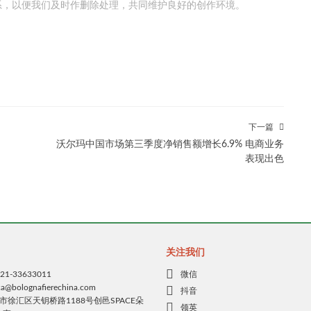
系，以便我们及时作删除处理，共同维护良好的创作环境。
下一篇
沃尔玛中国市场第三季度净销售额增长6.9% 电商业务
表现出色
关注我们
微信
1-33633011
bolognafierechina.com
抖音
市徐汇区天钥桥路1188号创邑SPACE朵
领英