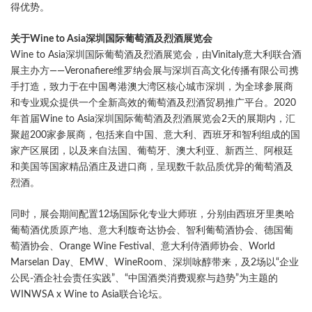
得优势。
关于Wine to Asia深圳国际葡萄酒及烈酒展览会
Wine to Asia深圳国际葡萄酒及烈酒展览会，由Vinitaly意大利联合酒
展主办方——Veronafiere维罗纳会展与深圳百高文化传播有限公司携
手打造，致力于在中国粤港澳大湾区核心城市深圳，为全球参展商
和专业观众提供一个全新高效的葡萄酒及烈酒贸易推广平台。2020
年首届Wine to Asia深圳国际葡萄酒及烈酒展览会2天的展期内，汇
聚超200家参展商，包括来自中国、意大利、西班牙和智利组成的国
家产区展团，以及来自法国、葡萄牙、澳大利亚、新西兰、阿根廷
和美国等国家精品酒庄及进口商，呈现数千款品质优异的葡萄酒及
烈酒。
同时，展会期间配置12场国际化专业大师班，分别由西班牙里奥哈
葡萄酒优质原产地、意大利馥奇达协会、智利葡萄酒协会、德国葡
萄酒协会、Orange Wine Festival、意大利侍酒师协会、World
Marselan Day、EMW、WineRoom、深圳咏醇带来，及2场以“企业
公民-酒企社会责任实践”、“中国酒类消费观察与趋势”为主题的
WINWSA x Wine to Asia联合论坛。