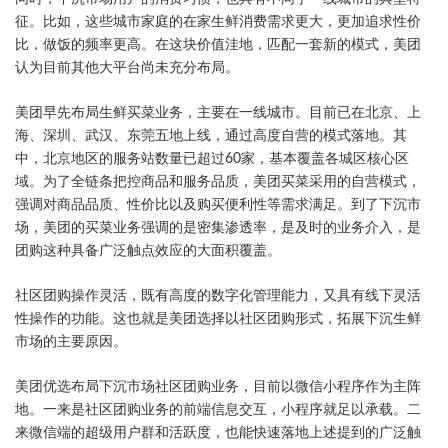
征。比如，这些城市家庭的在家生鲜消费需求更大，更加追求性价
比，做饭的频率更高。在这块价值洼地，匹配一套新的模式，美团
认为目前其他大平台尚未充分布局。
美团早先布局生鲜买菜业务，主要在一线城市。目前已在北京、上
海、深圳、武汉、东莞五地上线，通过高度自营的模式落地。其
中，北京地区的服务站数量已超过60家，基本覆盖各城区核心区
域。为了全链条把控商品和服务品质，美团买菜采用的自营模式，
强调对商品品质、性价比以及购买便利性等需求满足。到了下沉市
场，美团的买菜业务强调的是密集渗透率，是及时的业务介入，是
团购这种具备广泛触点效应的大面积覆盖。
社区团购操作灵活，既有高度的数字化管理能力，又具有线下灵活
性操作的功能。这也就是美团选择以社区团购形式，拓展下沉生鲜
市场的主要原因。
美团优选布局下沉市场社区团购业务，目前以微信小程序作为主阵
地。一来是社区团购业务的前端信息交互，小程序就足以承载。二
来微信端的超级用户群和活跃度，也能快速落地上述提到的广泛触