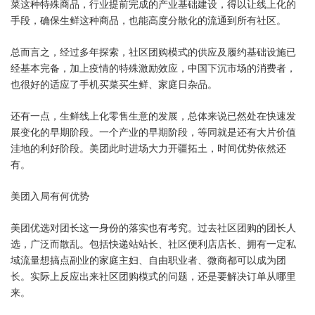
菜这种特殊商品，行业提前完成的产业基础建设，得以让线上化的
手段，确保生鲜这种商品，也能高度分散化的流通到所有社区。
总而言之，经过多年探索，社区团购模式的供应及履约基础设施已
经基本完备，加上疫情的特殊激励效应，中国下沉市场的消费者，
也很好的适应了手机买菜买生鲜、家庭日杂品。
还有一点，生鲜线上化零售生意的发展，总体来说已然处在快速发
展变化的早期阶段。一个产业的早期阶段，等同就是还有大片价值
洼地的利好阶段。美团此时进场大力开疆拓土，时间优势依然还
有。
美团入局有何优势
美团优选对团长这一身份的落实也有考究。过去社区团购的团长人
选，广泛而散乱。包括快递站站长、社区便利店店长、拥有一定私
域流量想搞点副业的家庭主妇、自由职业者、微商都可以成为团
长。实际上反应出来社区团购模式的问题，还是要解决订单从哪里
来。