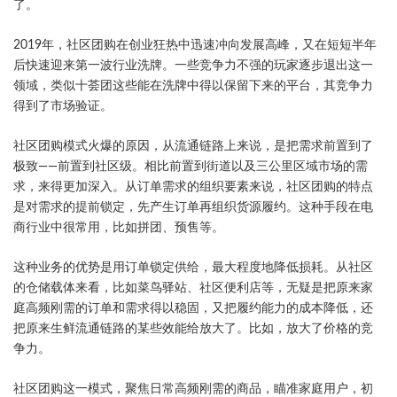
了。
2019年，社区团购在创业狂热中迅速冲向发展高峰，又在短短半年
后快速迎来第一波行业洗牌。一些竞争力不强的玩家逐步退出这一
领域，类似十荟团这些能在洗牌中得以保留下来的平台，其竞争力
得到了市场验证。
社区团购模式火爆的原因，从流通链路上来说，是把需求前置到了
极致——前置到社区级。相比前置到街道以及三公里区域市场的需
求，来得更加深入。从订单需求的组织要素来说，社区团购的特点
是对需求的提前锁定，先产生订单再组织货源履约。这种手段在电
商行业中很常用，比如拼团、预售等。
这种业务的优势是用订单锁定供给，最大程度地降低损耗。从社区
的仓储载体来看，比如菜鸟驿站、社区便利店等，无疑是把原来家
庭高频刚需的订单和需求得以稳固，又把履约能力的成本降低，还
把原来生鲜流通链路的某些效能给放大了。比如，放大了价格的竞
争力。
社区团购这一模式，聚焦日常高频刚需的商品，瞄准家庭用户，初