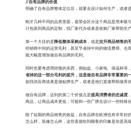
//自有品牌的价值
明确了自有品牌整体定位后，就要去设计如何生产，或者
刚才几种不同的品类里面，嘉荣会区分这个商品是用来吸
计包装到商品的定制，找厂家代办或者是收购厂家帮助生
第一个大目的是
降低整体采购成本
，或是
拉升商品销售的
经销商中间的运营毛利，甚至节省掉中间的物流费用、仓
能大幅度增加做自有品牌的毛利。
同时也要考虑周转慢的东西，例如盆、小家电、保温杯等
省掉的这一部分毛利的提升，这是做自有品牌非常重要的
如找供应商或者是做贴牌生产，或者是他们直接帮助做库
做自有品牌，达到的第二个价值点是
提高消费者的忠诚度
商品，让商品成本更低；可能和一些厂牌去设计一些特殊
除了短期的商品销售的效益，自有品牌在欧洲也有非常好
怎么样，装修怎么样，这些直接给到顾客的印象是你是高