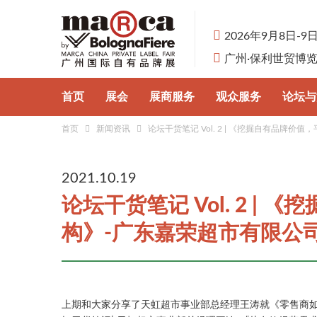
2026年9月8日-9
广州·保利世贸博
首页
展会
展商服务
观众服务
论坛与
首页
新闻资讯
论坛干货笔记 Vol. 2 | 《挖掘自有品牌
展会概况
参展申请
观众预登记
行业论
认识自有品牌
展品分类
为何参观
自有品
2021.10.19
论坛干货笔记 Vol. 2 |
主办单位
为何参展
展馆与交通
构》-广东嘉荣超市有限公
合作伙伴
商旅服务
上期和大家分享了天虹超市事业部总经理王涛就《零售商