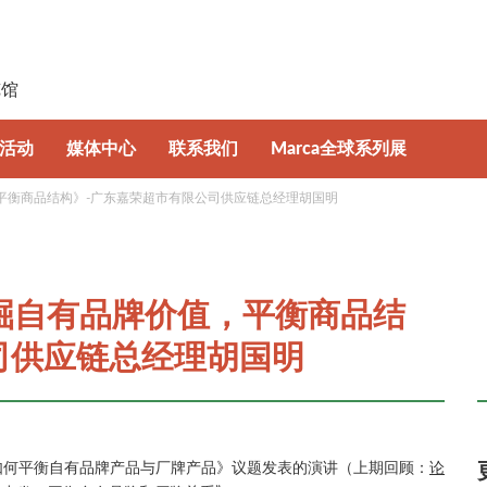
日
览馆
活动
媒体中心
联系我们
Marca全球系列展
价值，平衡商品结构》-广东嘉荣超市有限公司供应链总经理胡国明
坛
新闻资讯
意大利博洛尼亚国际自有品牌展
牌趋势特展
照片及视频集锦
波兰国际自有品牌展
 《挖掘自有品牌价值，平衡商品结
下载中心
司供应链总经理胡国明
如何平衡自有品牌产品与厂牌产品》议题发表的演讲（上期回顾：
论