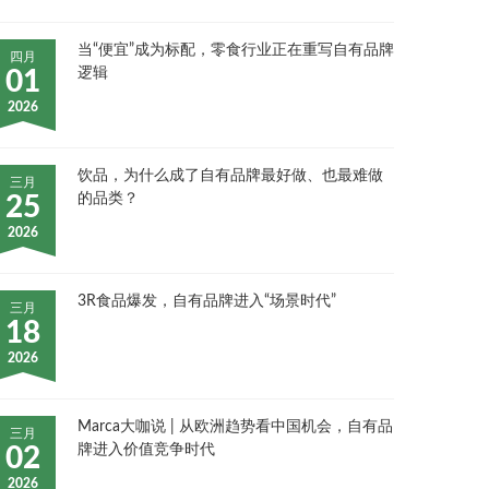
当“便宜”成为标配，零食行业正在重写自有品牌
四月
逻辑
01
2026
饮品，为什么成了自有品牌最好做、也最难做
三月
的品类？
25
2026
3R食品爆发，自有品牌进入“场景时代”
三月
18
2026
Marca大咖说 | 从欧洲趋势看中国机会，自有品
三月
牌进入价值竞争时代
02
2026