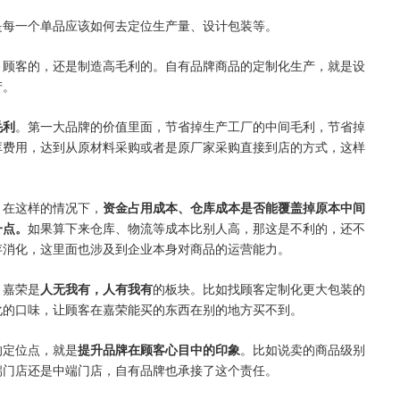
是每一个单品应该如何去定位生产量、设计包装等。
引顾客的，还是制造高毛利的。自有品牌商品的定制化生产，就是设
产。
毛利
。第一大品牌的价值里面，节省掉生产工厂的中间毛利，节省掉
库费用，达到从原材料采购或者是原厂家采购直接到店的方式，这样
，在这样的情况下，
资金占用成本、仓库成本是否能覆盖掉原本中间
一点。
如果算下来仓库、物流等成本比别人高，那这是不利的，还不
存消化，这里面也涉及到企业本身对商品的运营能力。
，嘉荣是
人无我有，人有我有
的板块。比如找顾客定制化更大包装的
化的口味，让顾客在嘉荣能买的东西在别的地方买不到。
的定位点，就是
提升品牌在顾客心目中的印象
。比如说卖的商品级别
端门店还是中端门店，自有品牌也承接了这个责任。