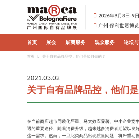
2026年9月8日-9
广州·保利世贸博
首页
展会
展商服务
观众服务
论坛与
首页
关于自有品牌品控，他们是如何做的？
展会概况
参展申请
观众预登记
行业论
认识自有品牌
展品分类
为何参观
自有品
2021.03.02
关于自有品牌品控，他们是
主办单位
为何参展
展馆与交通
合作伙伴
商旅服务
在当前商店超市同质化严重、马太效应显著、中小企业竞
遇的重要途径。随着消费升级，越来越多消费者期望以良
这一需求。然而，一旦此类商品出现质量问题，将严重动