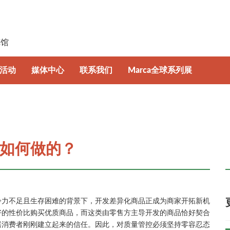
日
览馆
活动
媒体中心
联系我们
Marca全球系列展
坛
新闻资讯
意大利博洛尼亚国际自有品牌展
牌趋势特展
照片及视频集锦
波兰国际自有品牌展
如何做的？
下载中心
争力不足且生存困难的背景下，开发差异化商品正成为商家开拓新机
好的性价比购买优质商品，而这类由零售方主导开发的商品恰好契合
摇消费者刚刚建立起来的信任。因此，对质量管控必须坚持零容忍态